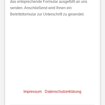
das entsprechende Formular ausgefüllt an uns
senden. Anschließend wird Ihnen ein
Beitrittsformular zur Unterschrift zu gesendet.
Nele Willenborg · Plankenschemm 2 · 46242
Bottrop · info@vfah.de · www.vfah.de
GLS Bank · IBAN DE79 4306 0967 7031 7556 00 ·
BIC GENODEM1GLS
Impressum
·
Datenschutzerklärung