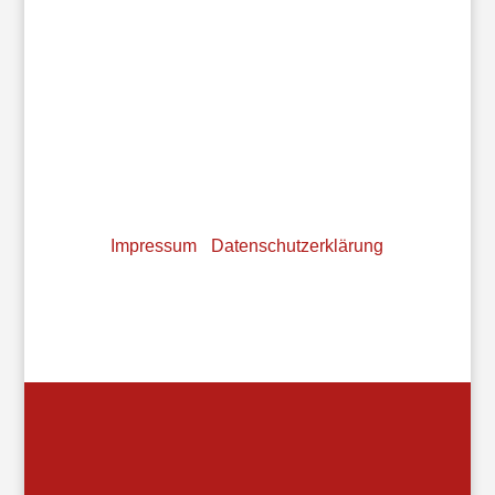
Annicke Minnebeck
·
Lessingstraße 13
·
58452
Witten
· info@vfah.de · www.vfah.de
GLS Bank · IBAN DE79 4306 0967 7031 7556 00 ·
BIC GENODEM1GLS
Impressum
·
Datenschutzerklärung